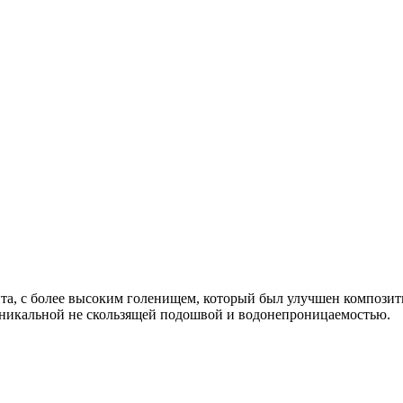
ианта, с более высоким голенищем, который был улучшен композ
с уникальной не скользящей подошвой и водонепроницаемостью.